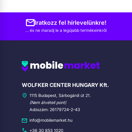
Iratkozz fel hírlevelünkre!
… és ne maradj le a legújabb termékeinkről
Cégadatok
WOLFKER CENTER HUNGARY Kft.
1115 Budapest, Sárbogárdi út 21.
(Nem átvételi pont)
Adószám: 26179724-2-43
info@mobilemarket.hu
+36 30 853 1020