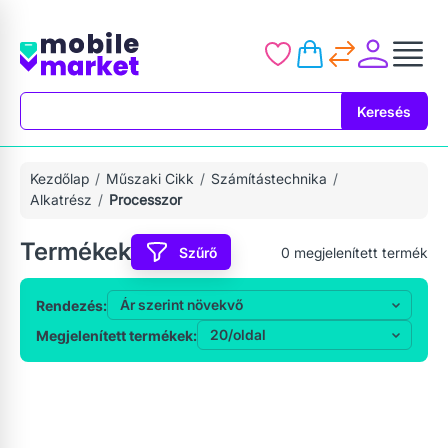
Keresés
Keresés
Kezdőlap
Műszaki Cikk
Számítástechnika
Alkatrész
Processzor
Termékek
Szűrő
0
megjelenített termék
Rendezés:
Megjelenített termékek: