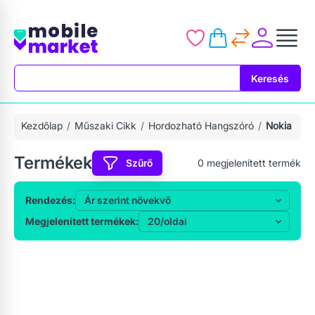
Keresés
Keresés
Kezdőlap
Műszaki Cikk
Hordozható Hangszóró
Nokia
Termékek
Szűrő
0
megjelenített termék
Rendezés:
Megjelenített termékek: