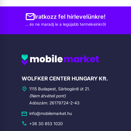
Iratkozz fel hírlevelünkre!
… és ne maradj le a legújabb termékeinkről
Cégadatok
WOLFKER CENTER HUNGARY Kft.
1115 Budapest, Sárbogárdi út 21.
(Nem átvételi pont)
Adószám: 26179724-2-43
info@mobilemarket.hu
+36 30 853 1020