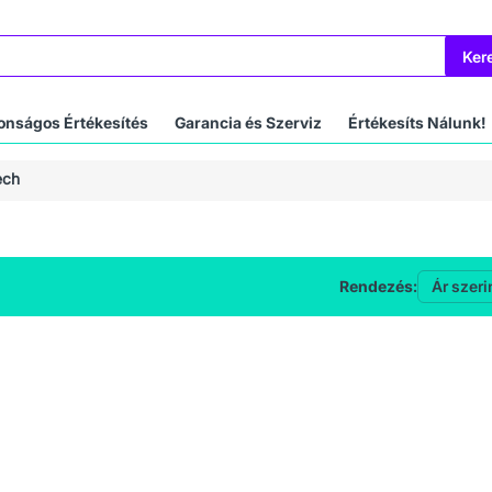
Ker
onságos Értékesítés
Garancia és Szerviz
Értékesíts Nálunk!
ech
Rendezés: