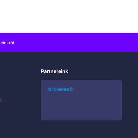
einkről
Partnereink
ő