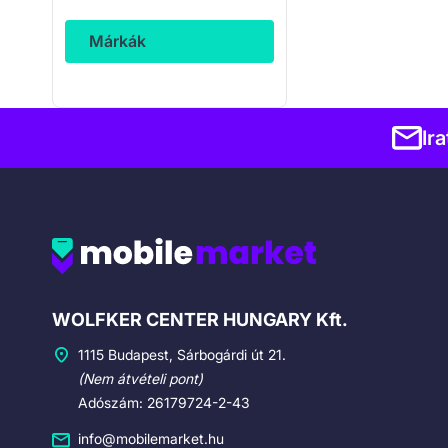
Márkák
Ir
Cégadatok
WOLFKER CENTER HUNGARY Kft.
1115 Budapest, Sárbogárdi út 21.
(Nem átvételi pont)
Adószám: 26179724-2-43
info@mobilemarket.hu