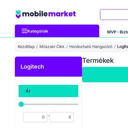
Keresés
Kategóriák
MVP - Bizt
Kezdőlap
Műszaki Cikk
Hordozható Hangszóró
Logit
Termékek
Logitech
Ár
-