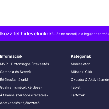
atkozz fel hírlevelünkre!
… és ne maradj le a legújabb termék
Információk
Kategóriák
MVP - Biztonságos Értékesítés
Mobiltelefon
Garancia és Szervíz
Műszaki Cikk
Értékesíts nálunk!
Okosóra & Aktivitásmér
Gyakran ismételt kérdések
Tablet
Általános szerződési feltételek
Tartozék
Adatkezelési tájékoztató