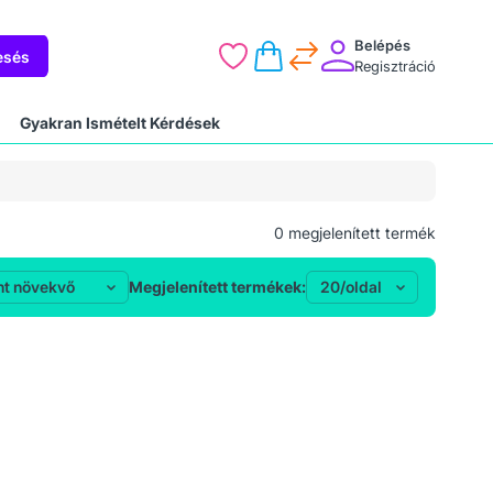
Belépés
esés
Regisztráció
Gyakran Ismételt Kérdések
0
megjelenített termék
Megjelenített termékek: