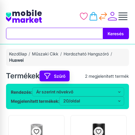
Keresés
Keresés
Kezdőlap
Műszaki Cikk
Hordozható Hangszóró
Huawei
Termékek
Szűrő
2
megjelenített termék
Rendezés:
Megjelenített termékek: