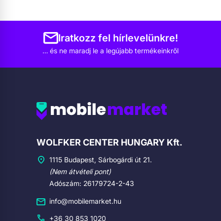
Iratkozz fel hírlevelünkre!
… és ne maradj le a legújabb termékeinkről
Cégadatok
WOLFKER CENTER HUNGARY Kft.
1115 Budapest, Sárbogárdi út 21.
(Nem átvételi pont)
Adószám: 26179724-2-43
info@mobilemarket.hu
+36 30 853 1020