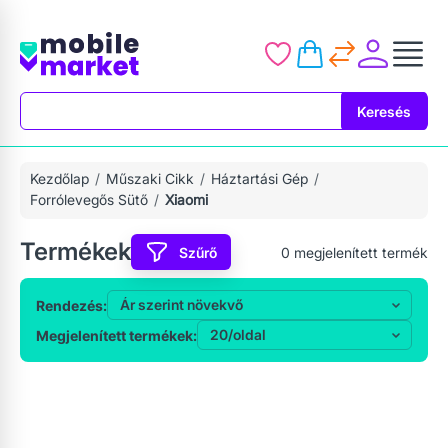
Keresés
Keresés
Kezdőlap
Műszaki Cikk
Háztartási Gép
Forrólevegős Sütő
Xiaomi
Termékek
Szűrő
0
megjelenített termék
Rendezés:
Megjelenített termékek: